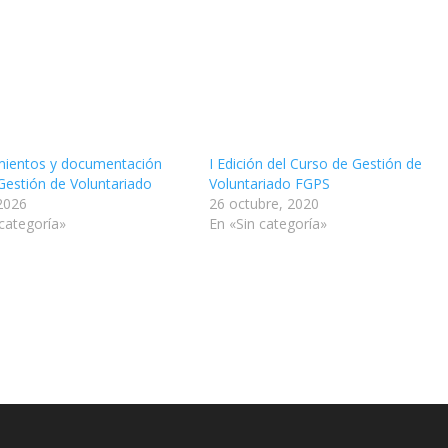
ientos y documentación
I Edición del Curso de Gestión de
 Gestión de Voluntariado
Voluntariado FGPS
 2026
26 octubre, 2020
 categoría»
En «Sin categoría»