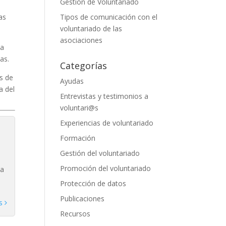
Gestión de Voluntariado
as
Tipos de comunicación con el
voluntariado de las
asociaciones
la
as.
Categorías
s de
Ayudas
a del
Entrevistas y testimonios a
voluntari@s
Experiencias de voluntariado
Formación
Gestión del voluntariado
s
Promoción del voluntariado
va
Protección de datos
Publicaciones
ts
Recursos