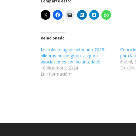
Comparte esto:
Relacionado
Microlearning voluntariado 2025:
Conocim
píldoras online gratuitas para
para la
asociaciones con voluntariado
6 abril,
18 diciembre, 2024
En «Sin
En «Formación»