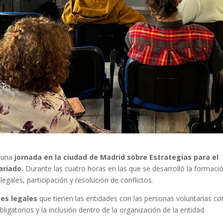
n una
jornada en la ciudad de Madrid sobre Estrategias para el
ariado.
Durante las cuatro horas en las que se desarrolló la formaci
gales, participación y resolución de conflictos.
nes legales
que tienen las entidades con las personas voluntarias c
ligatorios y la inclusión dentro de la organización de la entidad.